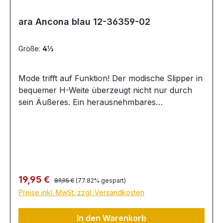
ara Ancona blau 12-36359-02
Größe:
4½
Mode trifft auf Funktion! Der modische Slipper in
bequemer H-Weite überzeugt nicht nur durch
sein Äußeres. Ein herausnehmbares
Wechselfußbett sorgt für einen hohen
Tragekomfort. Elastikbandagen garantieren eine
optimale Passform.
Regulärer Preis:
Verkaufspreis:
19,95 €
89,95 €
(77.82% gespart)
Preise inkl. MwSt. zzgl. Versandkosten
In den Warenkorb