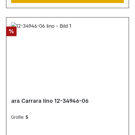
Rabatt
%
ara Carrara lino 12-34946-06
Größe:
5