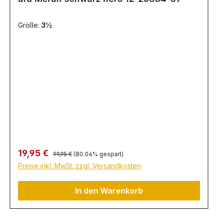
Größe:
3½
Regulärer Preis:
Verkaufspreis:
19,95 €
99,95 €
(80.04% gespart)
Preise inkl. MwSt. zzgl. Versandkosten
In den Warenkorb