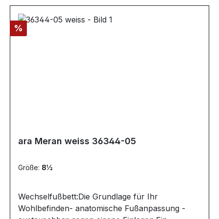
Rabatt
%
ara Meran weiss 36344-05
Größe:
8½
Wechselfußbett:Die Grundlage für Ihr
Wohlbefinden- anatomische Fußanpassung -