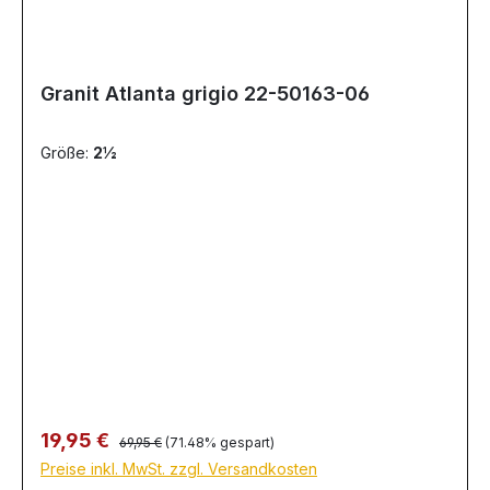
Granit Atlanta grigio 22-50163-06
Größe:
2½
Regulärer Preis:
Verkaufspreis:
19,95 €
69,95 €
(71.48% gespart)
Preise inkl. MwSt. zzgl. Versandkosten