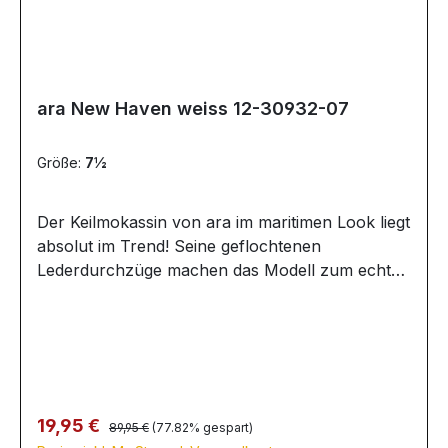
ara New Haven weiss 12-30932-07
Größe:
7½
Der Keilmokassin von ara im maritimen Look liegt
absolut im Trend! Seine geflochtenen
Lederdurchzüge machen das Modell zum echten
Hingucker. Ein in die Decksohle eingearbeiteter
Rückstellschaum sorgt für einen besonders
hohen Tragekomfort.
Regulärer Preis:
Verkaufspreis:
19,95 €
89,95 €
(77.82% gespart)