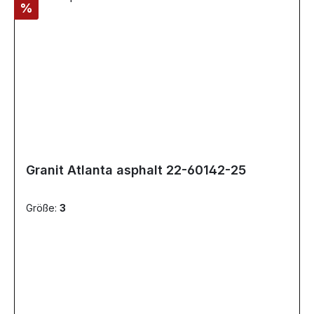
Rabatt
%
Granit Atlanta asphalt 22-60142-25
Größe:
3