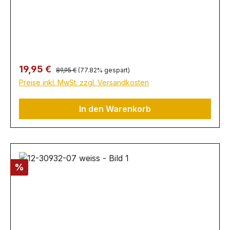
profilierte Laufsohle
Regulärer Preis:
Verkaufspreis:
19,95 €
89,95 €
(77.82% gespart)
Preise inkl. MwSt. zzgl. Versandkosten
In den Warenkorb
Rabatt
%