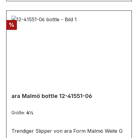
Rabatt
%
ara Malmö bottle 12-41551-06
Größe:
4½
Trendiger Slipper von ara Form Malmö Weite G