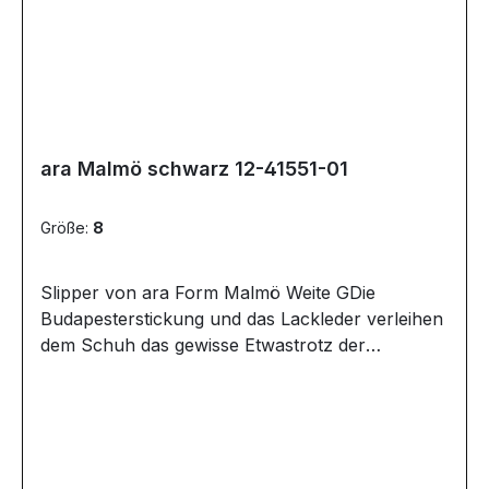
ara Malmö schwarz 12-41551-01
Größe:
8
Slipper von ara Form Malmö Weite GDie
Budapesterstickung und das Lackleder verleihen
dem Schuh das gewisse Etwastrotz der
Plateausohle ist dieser ara Damen Schuh super
leicht2 Gummizüge sorgen für bequemen
Einstieg