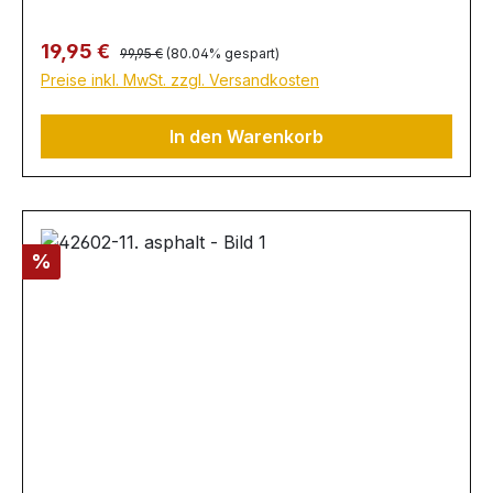
Regulärer Preis:
Verkaufspreis:
19,95 €
99,95 €
(80.04% gespart)
Preise inkl. MwSt. zzgl. Versandkosten
In den Warenkorb
Rabatt
%