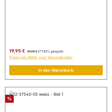
Regulärer Preis:
Verkaufspreis:
19,95 €
89,95 €
(77.82% gespart)
Preise inkl. MwSt. zzgl. Versandkosten
In den Warenkorb
Rabatt
%