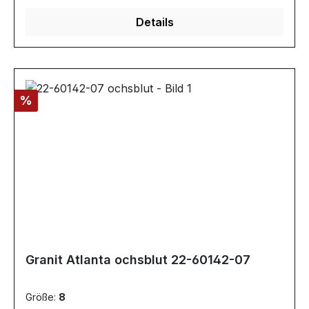
Details
Rabatt
%
Granit Atlanta ochsblut 22-60142-07
Größe:
8