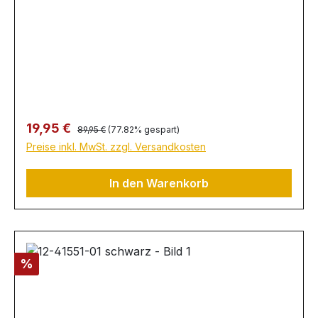
Regulärer Preis:
Verkaufspreis:
19,95 €
89,95 €
(77.82% gespart)
Preise inkl. MwSt. zzgl. Versandkosten
In den Warenkorb
Rabatt
%