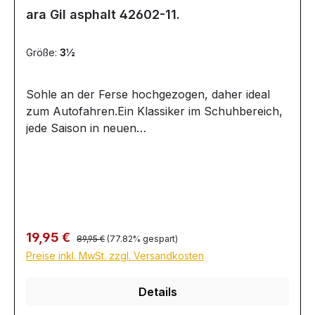
ara Gil asphalt 42602-11.
Größe:
3½
Sohle an der Ferse hochgezogen, daher ideal
zum Autofahren.Ein Klassiker im Schuhbereich,
jede Saison in neuen
Materialkombinationen.Standardfarben schwarz
und blau Leder ganzjährig erhältlich.
Regulärer Preis:
Verkaufspreis:
19,95 €
89,95 €
(77.82% gespart)
Preise inkl. MwSt. zzgl. Versandkosten
Details