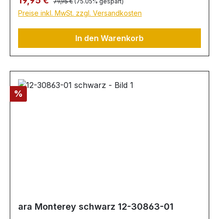
19,95 €
79,95 €
(75.05% gespart)
optimale Lösung für alle, die eigene Einlagen
Preise inkl. MwSt. zzgl. Versandkosten
tragen müssen: einfach austauschen - fertig!
In den Warenkorb
Rabatt
%
ara Monterey schwarz 12-30863-01