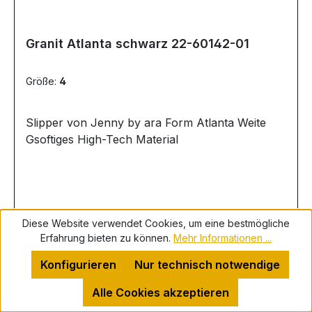
Granit Atlanta schwarz 22-60142-01
Größe:
4
Slipper von Jenny by ara Form Atlanta Weite
Gsoftiges High-Tech Material
Diese Website verwendet Cookies, um eine bestmögliche
Erfahrung bieten zu können.
Mehr Informationen ...
Regulärer Preis:
Verkaufspreis:
19,95 €
Konfigurieren
Nur technisch notwendige
49,95 €
(60.06% gespart)
Preise inkl. MwSt. zzgl. Versandkosten
Alle Cookies akzeptieren