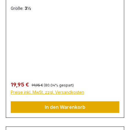
Größe:
3½
Regulärer Preis:
Verkaufspreis:
19,95 €
99,95 €
(80.04% gespart)
Preise inkl. MwSt. zzgl. Versandkosten
In den Warenkorb