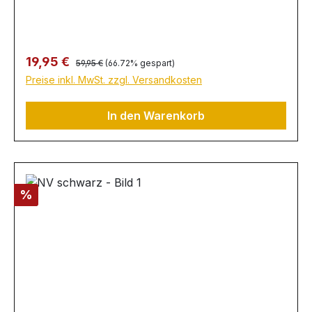
Regulärer Preis:
Verkaufspreis:
19,95 €
59,95 €
(66.72% gespart)
Preise inkl. MwSt. zzgl. Versandkosten
In den Warenkorb
Rabatt
%