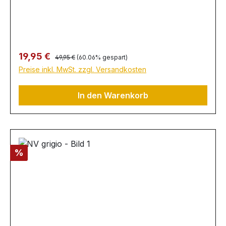
Regulärer Preis:
Verkaufspreis:
19,95 €
49,95 €
(60.06% gespart)
Preise inkl. MwSt. zzgl. Versandkosten
In den Warenkorb
Rabatt
%