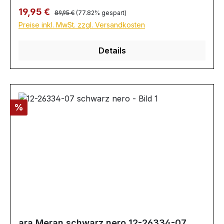
Regulärer Preis:
Verkaufspreis:
19,95 €
89,95 €
(77.82% gespart)
Preise inkl. MwSt. zzgl. Versandkosten
Details
Rabatt
%
ara Meran schwarz nero 12-26334-07