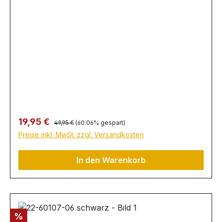
Regulärer Preis:
Verkaufspreis:
19,95 €
49,95 €
(60.06% gespart)
Preise inkl. MwSt. zzgl. Versandkosten
In den Warenkorb
Rabatt
%