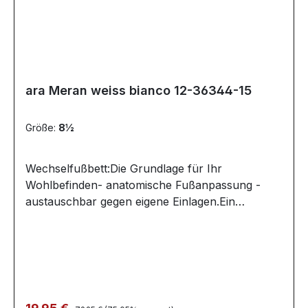
ara Meran weiss bianco 12-36344-15
Größe:
8½
Wechselfußbett:Die Grundlage für Ihr
Wohlbefinden- anatomische Fußanpassung -
austauschbar gegen eigene Einlagen.Ein
Wechselfußbett sorgt dafür, dass Sie sich beim
Gehen besonders wohlfühlen. Denn dieses
Fußbett passt sich vom Zeh bis zur Ferse optimal
an die Anatomie Ihres Fußes an und schont so
Muskulatur, Knochen, Gelenke und Bänder.
Schuhe mit Wechselfußbett sind außerdem die
Regulärer Preis:
Verkaufspreis: