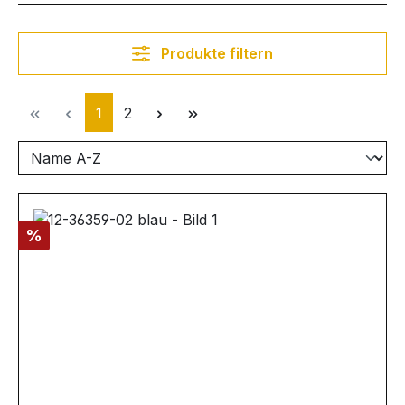
Produkte filtern
Seite
Seite
1
2
Rabatt
%