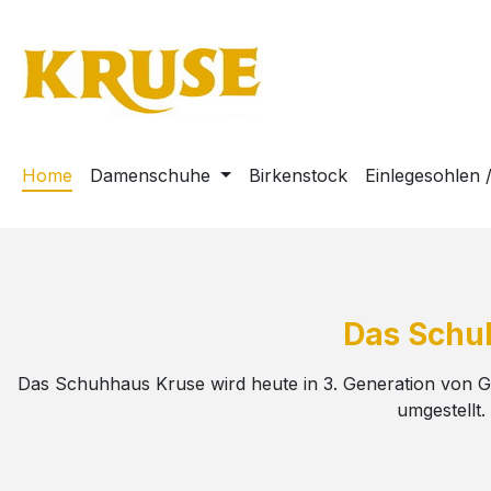
m Hauptinhalt springen
Zur Suche springen
Zur Hauptnavigation springen
Home
Damenschuhe
Birkenstock
Einlegesohlen 
Das Schuh
Das Schuhhaus Kruse wird heute in 3. Generation von Ga
umgestellt