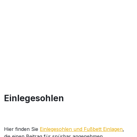
Einlegesohlen
Hier finden Sie
Einlegesohlen und Fußbett Einlagen
,
die einen Beitrag für spürbar angenehmen