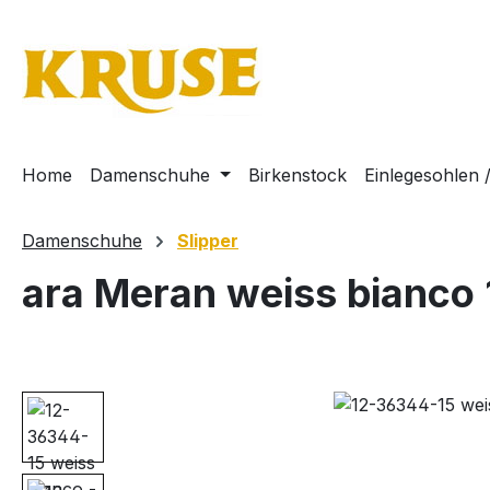
m Hauptinhalt springen
Zur Suche springen
Zur Hauptnavigation springen
Home
Damenschuhe
Birkenstock
Einlegesohlen 
Damenschuhe
Slipper
ara Meran weiss bianco
Bildergalerie überspringen