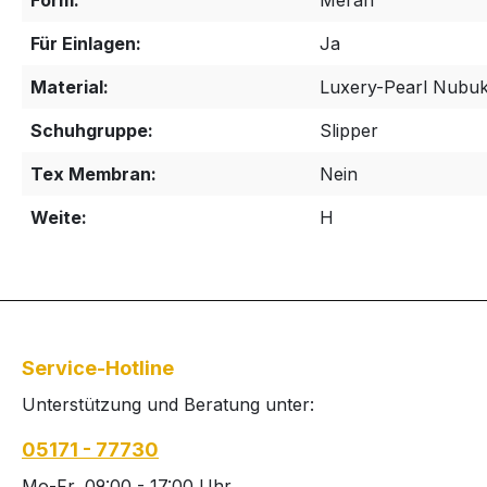
Form:
Meran
Für Einlagen:
Ja
Material:
Luxery-Pearl Nubu
Schuhgruppe:
Slipper
Tex Membran:
Nein
Weite:
H
Service-Hotline
Unterstützung und Beratung unter:
05171 - 77730
Mo-Fr, 09:00 - 17:00 Uhr