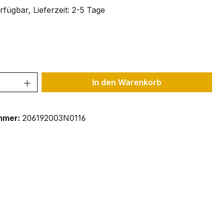
fügbar, Lieferzeit: 2-5 Tage
ählen
 Anzahl: Gib den gewünschten Wert ein 
In den Warenkorb
mmer:
206192003N0116