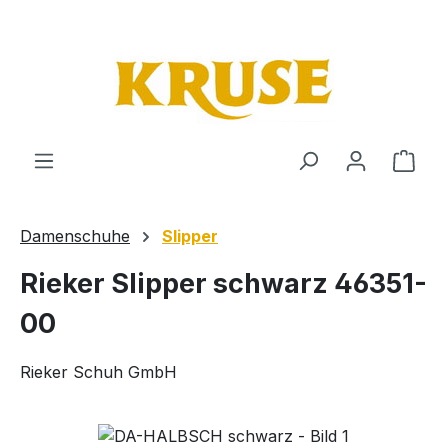
Zum Hauptinhalt springen
Ware
Damenschuhe
Slipper
Rieker Slipper schwarz 46351-
00
Rieker Schuh GmbH
Bildergalerie überspringen