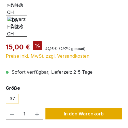
Verkaufspreis:
%
15,00 €
Regulärer Preis:
49,95 €
(69.97% gespart)
Preise inkl. MwSt. zzgl. Versandkosten
Sofort verfügbar, Lieferzeit: 2-5 Tage
auswählen
Größe
37
Produkt Anzahl: Gib den gewünschten We
In den Warenkorb