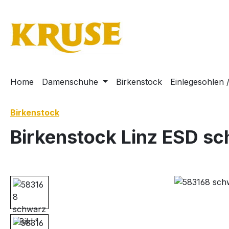
m Hauptinhalt springen
Zur Suche springen
Zur Hauptnavigation springen
Home
Damenschuhe
Birkenstock
Einlegesohlen 
Birkenstock
Birkenstock Linz ESD s
Bildergalerie überspringen