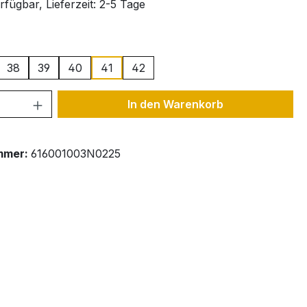
fügbar, Lieferzeit: 2-5 Tage
ählen
38
39
40
41
42
 Anzahl: Gib den gewünschten Wert ein 
In den Warenkorb
mmer:
616001003N0225