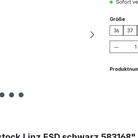
Sofort ver
ausw
Größe
36
37
Produkt
Produktnu
stock Linz ESD schwarz 583168"