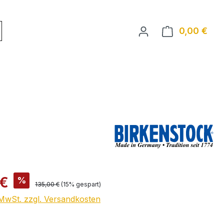
0,00 €
Ware
is:
 €
%
Regulärer Preis:
135,00 €
(15% gespart)
. MwSt. zzgl. Versandkosten