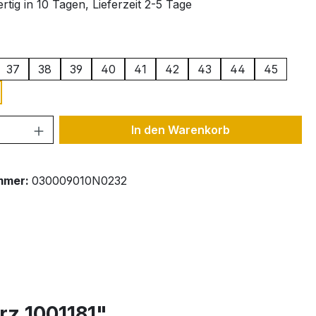
tig in 10 Tagen, Lieferzeit 2-5 Tage
ählen
37
38
39
40
41
42
43
44
45
 Anzahl: Gib den gewünschten Wert ein 
In den Warenkorb
mmer:
030009010N0232
rz 1001181"