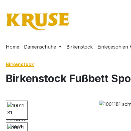
m Hauptinhalt springen
Zur Suche springen
Zur Hauptnavigation springen
Home
Damenschuhe
Birkenstock
Einlegesohlen 
Birkenstock
Birkenstock Fußbett Spo
Bildergalerie überspringen