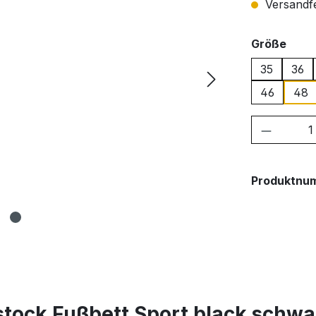
Versandfer
ausw
Größe
35
36
46
48
Produkt
Produktnu
tock Fußbett Sport black schwa