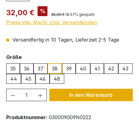
Verkaufspreis:
%
32,00 €
Regulärer Preis:
35,00 €
(8.57% gespart)
Preise inkl. MwSt. zzgl. Versandkosten
Versandfertig in 10 Tagen, Lieferzeit 2-5 Tage
auswählen
Größe
35
36
37
38
39
40
41
42
43
44
45
46
48
Produkt Anzahl: Gib den gewünschten We
In den Warenkorb
Produktnummer:
030009009N0222