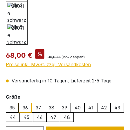
Verkaufspreis:
%
68,00 €
Regulärer Preis:
80,00 €
(15% gespart)
Preise inkl. MwSt. zzgl. Versandkosten
Versandfertig in 10 Tagen, Lieferzeit 2-5 Tage
auswählen
Größe
35
36
37
38
39
40
41
42
43
44
45
46
47
48