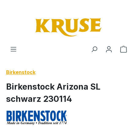
Zum Hauptinhalt springen
Ware
Birkenstock
Birkenstock Arizona SL
schwarz 230114