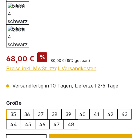
Verkaufspreis:
%
68,00 €
Regulärer Preis:
80,00 €
(15% gespart)
Preise inkl. MwSt. zzgl. Versandkosten
Versandfertig in 10 Tagen, Lieferzeit 2-5 Tage
auswählen
Größe
35
36
37
38
39
40
41
42
43
44
45
46
47
48