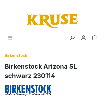
Zum Hauptinhalt springen
Ware
Birkenstock
Birkenstock Arizona SL
schwarz 230114