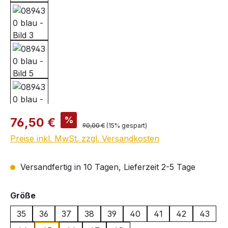
Verkaufspreis:
%
76,50 €
Regulärer Preis:
90,00 €
(15% gespart)
Preise inkl. MwSt. zzgl. Versandkosten
Versandfertig in 10 Tagen, Lieferzeit 2-5 Tage
auswählen
Größe
35
36
37
38
39
40
41
42
43