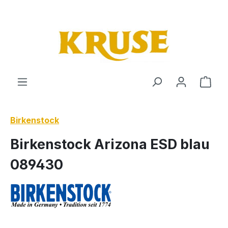
Zum Hauptinhalt springen
Ware
Birkenstock
Birkenstock Arizona ESD blau
089430